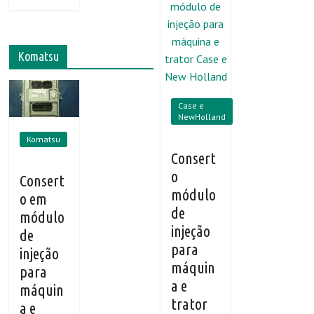
Komatsu
Case e
NewHolland
Komatsu
Consert
o
Consert
módulo
o em
de
módulo
injeção
de
para
injeção
máquin
para
a e
máquin
trator
a e