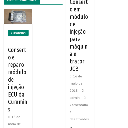
Consert
o em
módulo
de
injeção
Cummins
para
máquin
Consert
a e
o e
trator
reparo
JCB
módulo
16 de
de
maio de
injeção
2018
ECU da
admin
Cummin
Comentário
s
s
16 de
desativados
maio de