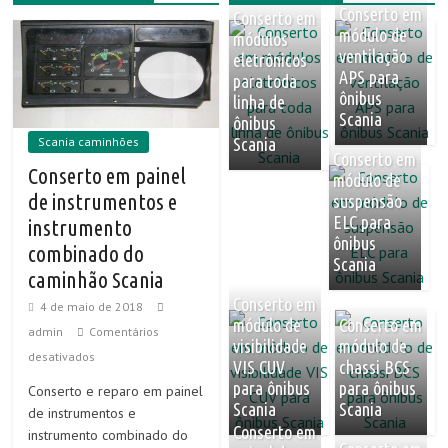
Conserto em
Conserto em
módulo de
módulos
ventilação
eletrônicos
APS para
para toda
ônibus
linha de
Scania
ônibus
Scania caminhões
Scania
Conserto em
Conserto em painel
módulo de
de instrumentos e
suspensão
ELC para
instrumento
ônibus
combinado do
Scania
caminhão Scania
Conserto em
4 de maio de 2018
módulo de
Conserto em
admin
Comentários
visibilidade
módulo de
desativados
VIS CUV
chassi BCS
para ônibus
para ônibus
Conserto e reparo em painel
Scania
Scania
de instrumentos e
Conserto em
instrumento combinado do