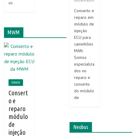
desativados
os
Conserto e
reparo em
módulo de
injeção
MWM
ECU para
caminhões
MAN.
Somos
especializa
dos no
reparo e
MWM
conserto
do módulo
Consert
de
o e
reparo
módulo
de
Neobus
injeção