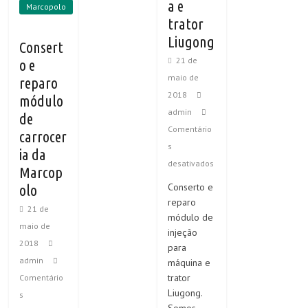
a e
Marcopolo
trator
Liugong
Consert
21 de
o e
maio de
reparo
2018
módulo
admin
de
Comentário
carrocer
s
ia da
desativados
Marcop
Conserto e
olo
reparo
21 de
módulo de
maio de
injeção
2018
para
admin
máquina e
trator
Comentário
Liugong.
s
Somos