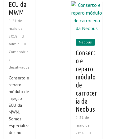
ECU da
MWM
21 de
maio de
2018
Neobus
admin
Consert
Comentário
o e
s
reparo
desativados
módulo
Conserto e
de
reparo
módulo de
carrocer
injeção
ia da
ECU da
Neobus
MWM.
21 de
Somos
maio de
especializa
dos no
2018