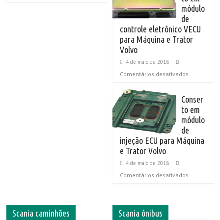
módulo
de
controle eletrônico VECU
para Máquina e Trator
Volvo
4 de maio de 2018
Comentários desativados
Conser
to em
módulo
de
injeção ECU para Máquina
e Trator Volvo
4 de maio de 2018
Comentários desativados
Scania caminhões
Scania ônibus