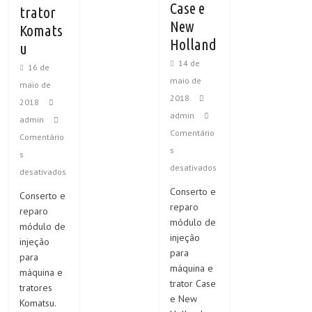
Case e
trator
New
Komats
Holland
u
14 de
16 de
maio de
maio de
2018
2018
admin
admin
Comentário
Comentário
s
s
desativados
desativados
Conserto e
Conserto e
reparo
reparo
módulo de
módulo de
injeção
injeção
para
para
máquina e
máquina e
trator Case
tratores
e New
Komatsu.