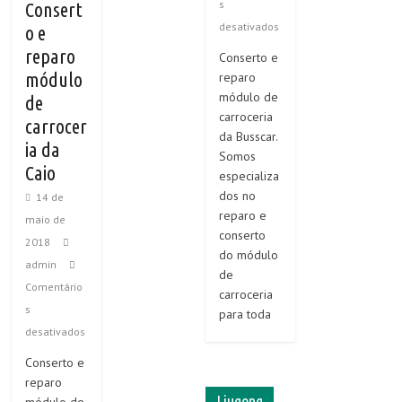
s
Consert
desativados
o e
reparo
Conserto e
módulo
reparo
módulo de
de
carroceria
carrocer
da Busscar.
ia da
Somos
Caio
especializa
dos no
14 de
reparo e
maio de
conserto
2018
do módulo
admin
de
Comentário
carroceria
s
para toda
desativados
Conserto e
reparo
Liugong