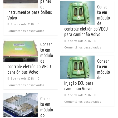
painel
de
Conser
instrumentos para ônibus
to em
Volvo
módulo
de
8 de maio de 2018
controle eletrônico VECU
Comentários desativados
para caminhão Volvo
8 de maio de 2018
Conser
Comentários desativados
to em
módulo
de
Conser
controle eletrônico VECU
to em
para ônibus Volvo
módulo
de
8 de maio de 2018
injeção ECU para
Comentários desativados
caminhão Volvo
8 de maio de 2018
Conser
Comentários desativados
to em
módulo
do