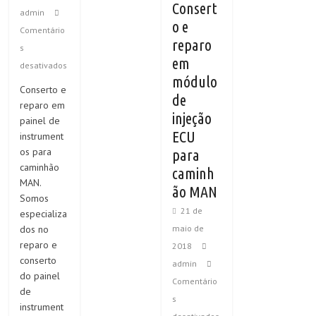
Consert
admin
o e
Comentário
reparo
s
em
desativados
módulo
Conserto e
de
reparo em
injeção
painel de
ECU
instrument
os para
para
caminhão
caminh
MAN.
ão MAN
Somos
21 de
especializa
maio de
dos no
reparo e
2018
conserto
admin
do painel
Comentário
de
s
instrument