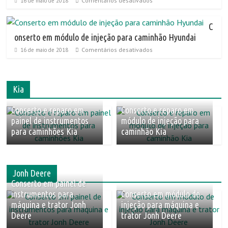
Comentários desativados
16 de maio de 2018
C
onserto em módulo de injeção para caminhão Hyundai
Comentários desativados
16 de maio de 2018
Kia
Conserto e reparo em
Conserto e reparo em
painel de instrumentos
módulo de injeção para
para caminhões Kia
caminhão Kia
Jonh Deere
Conserto em painel de
instrumentos para
Conserto em módulo de
máquina e trator Jonh
injeção para máquina e
Deere
trator Jonh Deere