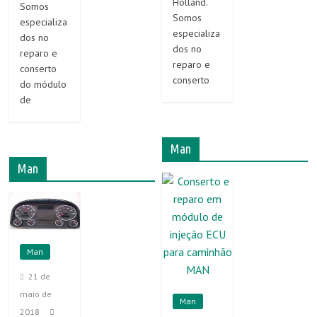
Holland.
Somos
Somos
especializa
especializa
dos no
dos no
reparo e
reparo e
conserto
conserto
do módulo
de
Man
Man
Man
21 de
maio de
Man
2018