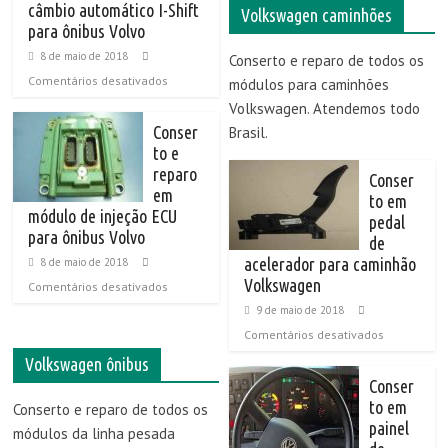
câmbio automático I-Shift
Volkswagen caminhões
para ônibus Volvo
8 de maio de 2018
Conserto e reparo de todos os
Comentários desativados
módulos para caminhões
Volkswagen. Atendemos todo
Conser
Brasil.
to e
reparo
Conser
em
to em
módulo de injeção ECU
pedal
para ônibus Volvo
de
acelerador para caminhão
8 de maio de 2018
Volkswagen
Comentários desativados
9 de maio de 2018
Comentários desativados
Volkswagen ônibus
Conser
to em
Conserto e reparo de todos os
painel
módulos da linha pesada