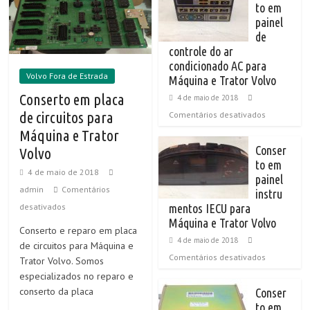
to em
painel
de
controle do ar
condicionado AC para
Volvo Fora de Estrada
Máquina e Trator Volvo
Conserto em placa
4 de maio de 2018
de circuitos para
Comentários desativados
Máquina e Trator
Conser
Volvo
to em
4 de maio de 2018
painel
admin
Comentários
instru
desativados
mentos IECU para
Máquina e Trator Volvo
Conserto e reparo em placa
4 de maio de 2018
de circuitos para Máquina e
Comentários desativados
Trator Volvo. Somos
especializados no reparo e
conserto da placa
Conser
to em