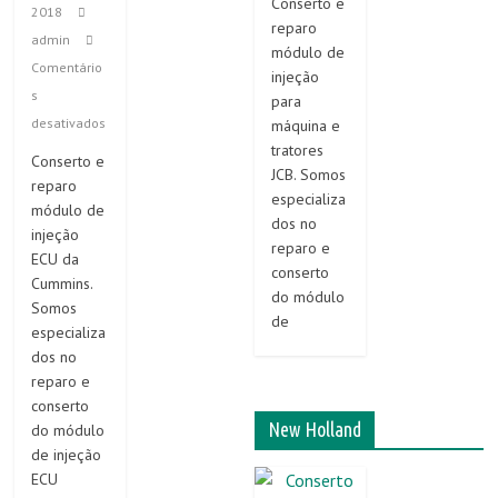
Conserto e
2018
reparo
admin
módulo de
Comentário
injeção
s
para
desativados
máquina e
tratores
Conserto e
JCB. Somos
reparo
especializa
módulo de
dos no
injeção
reparo e
ECU da
conserto
Cummins.
do módulo
Somos
de
especializa
dos no
reparo e
conserto
New Holland
do módulo
de injeção
ECU