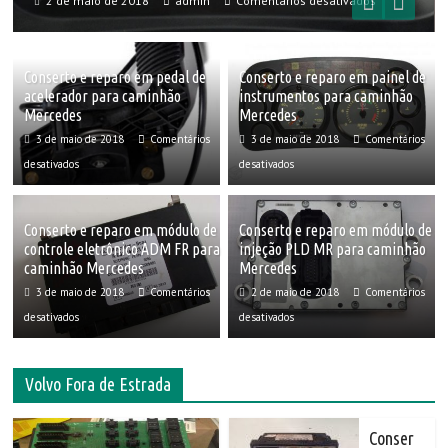
2 de maio de 2018
admin
Comentários desativados
Conserto e reparo em pedal de
Conserto e reparo em painel de
acelerador para caminhão
instrumentos para caminhão
Mercedes
Mercedes
3 de maio de 2018
Comentários
3 de maio de 2018
Comentários
desativados
desativados
Conserto e reparo em módulo de
Conserto e reparo em módulo de
controle eletrônico ADM FR para
injeção PLD MR para caminhão
caminhão Mercedes
Mercedes
3 de maio de 2018
Comentários
2 de maio de 2018
Comentários
desativados
desativados
Volvo Fora de Estrada
Conser