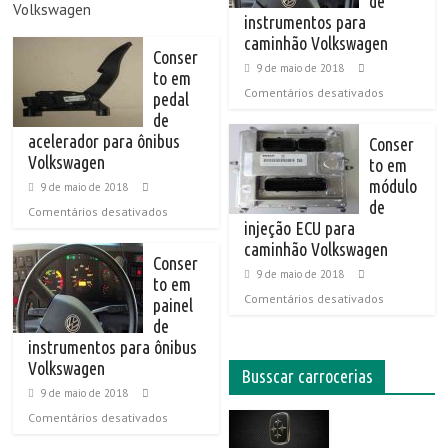
de
Volkswagen
instrumentos para
caminhão Volkswagen
Conser
9 de maio de 2018
to em
Comentários desativados
pedal
de
acelerador para ônibus
Conser
Volkswagen
to em
módulo
9 de maio de 2018
de
Comentários desativados
injeção ECU para
caminhão Volkswagen
Conser
9 de maio de 2018
to em
Comentários desativados
painel
de
instrumentos para ônibus
Volkswagen
Busscar carrocerias
9 de maio de 2018
Comentários desativados