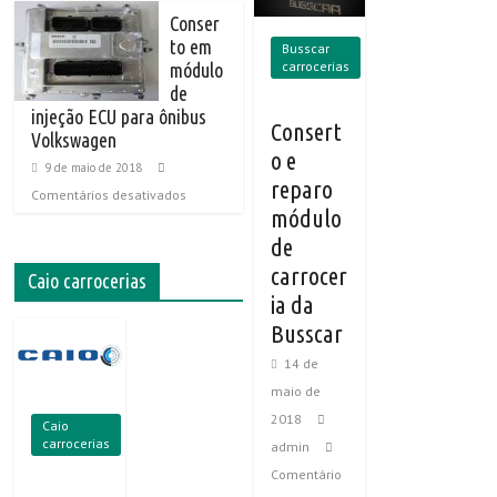
Conser
to em
Busscar
carrocerias
módulo
de
injeção ECU para ônibus
Consert
Volkswagen
o e
9 de maio de 2018
reparo
Comentários desativados
módulo
de
carrocer
Caio carrocerias
ia da
Busscar
14 de
maio de
2018
Caio
carrocerias
admin
Comentário