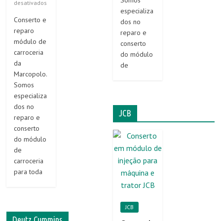
desativados
especializa
Conserto e
dos no
reparo
reparo e
módulo de
conserto
carroceria
do módulo
da
de
Marcopolo.
Somos
especializa
dos no
JCB
reparo e
conserto
do módulo
de
carroceria
para toda
JCB
Deutz Cummins