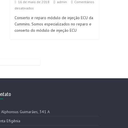
16 de maio de 2018
admin
Comentários
desativados
Conserto e reparo módulo de injeção ECU da
Cummins. Somos especializados no reparo e
conserto do módulo de injeção ECU
ontato
 Alphonsus Guimarães, 341 A
nta Efigênia