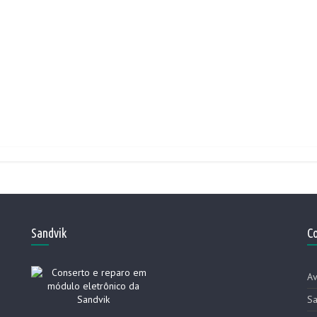
Sandvik
C
Av
Sa