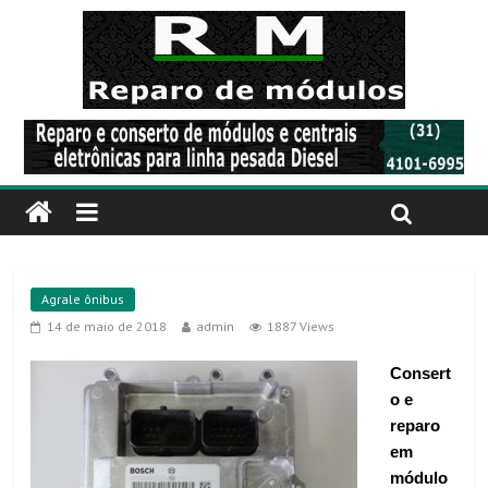
Agrale ônibus
14 de maio de 2018
admin
1887 Views
Consert
o e
reparo
em
módulo